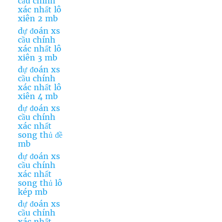
cầu chính
xác nhất lô
xiên 2 mb
dự đoán xs
cầu chính
xác nhất lô
xiên 3 mb
dự đoán xs
cầu chính
xác nhất lô
xiên 4 mb
dự đoán xs
cầu chính
xác nhất
song thủ đề
mb
dự đoán xs
cầu chính
xác nhất
song thủ lô
kép mb
dự đoán xs
cầu chính
xác nhất