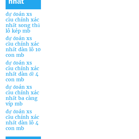
nhất
dự đoán xs
cầu chính xác
nhất song thủ
lô kép mb
dự đoán xs
cầu chính xác
nhất dàn lô 10
con mb
dự đoán xs
cầu chính xác
nhất dàn đề 4
con mb
dự đoán xs
cầu chính xác
nhất ba càng
víp mb
dự đoán xs
cầu chính xác
nhất dàn lô 4
con mb