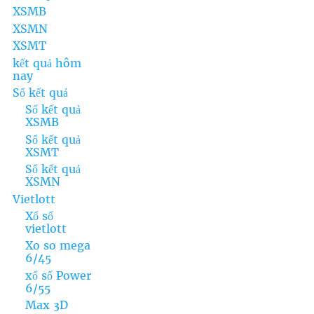
XSMB
XSMN
XSMT
kết quả hôm
nay
Sổ kết quả
Sổ kết quả
XSMB
Sổ kết quả
XSMT
Sổ kết quả
XSMN
Vietlott
Xổ số
vietlott
Xo so mega
6/45
xổ số Power
6/55
Max 3D