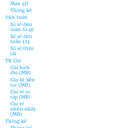
Max 4D
Thống kê
Điện toán
Xổ số điện
toán 6×36
Xổ số điện
toán 123
Xổ số thần
tài
TK Cầu
Cầu bạch
thủ (MB)
Cầu lật liên
tục (MB)
Cầu về cả
cặp (MB)
Cầu về
nhiều nháy
(MB)
Thống kê