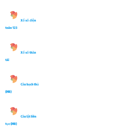
Xổ số điện
toán 123
Xổ số thần
tài
Cầu bạch thủ
(MB)
Cầu lật liên
tục (MB)