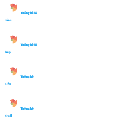
Thống kê lô
xiên
Thống kê lô
kép
Thống kê
Đầu
Thống kê
Đuôi