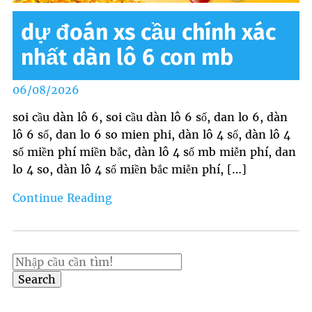
dự đoán xs cầu chính xác
nhất dàn lô 6 con mb
Posted
06/08/2026
on
soi cầu dàn lô 6, soi cầu dàn lô 6 số, dan lo 6, dàn
lô 6 số, dan lo 6 so mien phi, dàn lô 4 số, dàn lô 4
số miền phí miền bắc, dàn lô 4 số mb miễn phí, dan
lo 4 so, dàn lô 4 số miền bắc miễn phí, […]
dự
Continue Reading
đoán
xs
cầu
chính
Search
xác
nhất