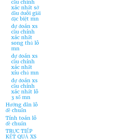
cầu chính
xác nhất sớ
đầu đuôi giải
đặc biệt mn
dự đoán xs
cầu chính
xác nhất
song thủ lô
mn
dự đoán xs
cầu chính
xác nhất
xíu chủ mn
dự đoán xs
cầu chính
xác nhất lô
3 số mn
Hướng dẫn lô
đề chuẩn
Tính toán lô
đề chuẩn
TRỰC TIẾP
KẾT QUẢ XS