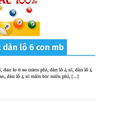
t dàn lô 6 con mb
ố, dan lo 6 so mien phi, dàn lô 4 số, dàn lô 4
so, dàn lô 4 số miền bắc miễn phí, […]