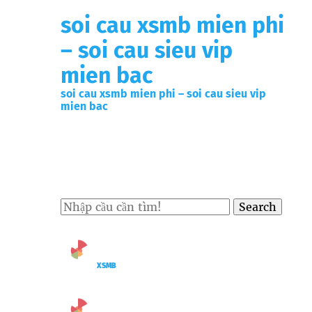
soi cau xsmb mien phi
– soi cau sieu vip
mien bac
soi cau xsmb mien phi – soi cau sieu vip
mien bac
Search
XSMB