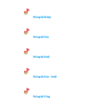
Thống kê lô kép
Thống kê Đầu
Thống kê Đuôi
Thống kê Đầu – Đuôi
Thống kê Tổng