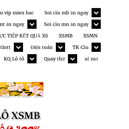
expand
eu vip mien bac
Soi cầu mb ăn ngay
child
menu
expand
expand
 mt ăn ngay
Soi cầu mn ăn ngay
child
child
menu
menu
ỰC TIẾP KẾT QUẢ XS
XSMB
XSMN
expand
expand
expand
tlott
Điện toán
TK Cầu
child
child
child
menu
menu
menu
d
expand
expand
KQ Lô tô
Quay thử
sổ mơ
child
child
menu
menu