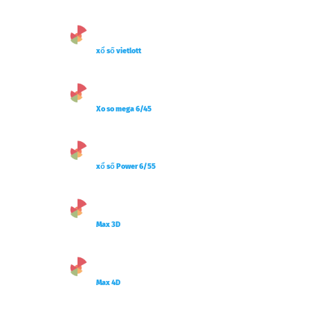
xổ số vietlott
Xo so mega 6/45
xổ số Power 6/55
Max 3D
Max 4D