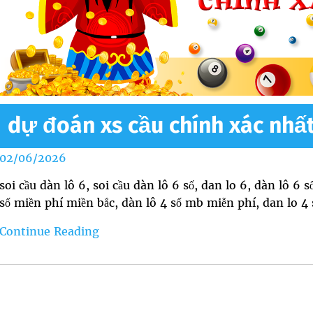
dự đoán xs cầu chính xác nhấ
Posted
02/06/2026
on
soi cầu dàn lô 6, soi cầu dàn lô 6 số, dan lo 6, dàn lô 6 s
số miền phí miền bắc, dàn lô 4 số mb miễn phí, dan lo 4 
dự
Continue Reading
đoán
xs
cầu
chính