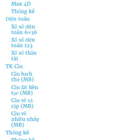
Max 4D
Thống kê
Điện toán
Xổ số điện
toán 6×36
Xổ số điện
toán 123
Xổ số thần
tài
TK Cầu
Cầu bạch
thủ (MB)
Cầu lật liên
tục (MB)
Cầu về cả
cặp (MB)
Cầu về
nhiều nháy
(MB)
Thống kê