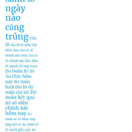
ngày
nào
cũng
trúng
cầu
lô
cầu lô đề siêu vip
diễn đàn
cầu số đề
chính xác 999
cầu số
đề chính xác đầu
dàn
đề xsmb tối nay euro
Dự Đoán Xổ Số
Ăn Chắc hôm
nay
dự đoán
bạch thủ lô
dự
Dự
đoán cầu stl
đoán kết quả
xổ số siêu
chính xác
hôm nay
dự
đoán số đề hôm nay
ông nội ơi
dự đoán số
đề miễn phí 24h
dự