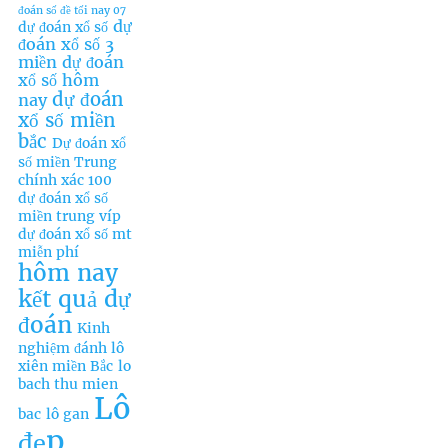
đoán số đề tối nay 07
dự
dự đoán xổ số
đoán xổ số 3
miền
dự đoán
xổ số hôm
dự đoán
nay
xổ số miền
bắc
Dự đoán xổ
số miền Trung
chính xác 100
dự đoán xổ số
miền trung víp
dự đoán xổ số mt
miễn phí
hôm nay
kết quả dự
đoán
Kinh
nghiệm đánh lô
xiên miền Bắc
lo
bach thu mien
Lô
bac
lô gan
đẹp