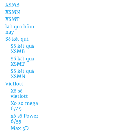
XSMB
XSMN
XSMT
kết quả hôm
nay
Sổ kết quả
Sổ kết quả
XSMB
Sổ kết quả
XSMT
Sổ kết quả
XSMN
Vietlott
Xổ số
vietlott
Xo so mega
6/45
xổ số Power
6/55
Max 3D