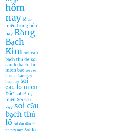
hôm
nay
lô đề
miền trung hôm
Rồng
nay
Bạch
Kim
soi cau
bach thu de
soi
cau lo bach thu
mien bac
soi cau
lo mien bac ngay
soi
hom nay
cau lo mien
bắc
soi cầu 3
miền
Soi cầu
soi cầu
247
bạch thủ
lô
soi cầu dàn đề
Soi lô
tối nay 007