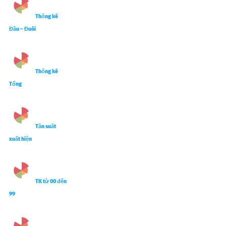
Thống kê
Đầu – Đuôi
Thống kê
Tổng
Tần suất
xuất hiện
TK từ 00 đến
99