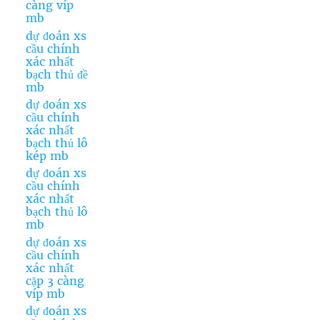
càng víp
mb
dự đoán xs
cầu chính
xác nhất
bạch thủ đề
mb
dự đoán xs
cầu chính
xác nhất
bạch thủ lô
kép mb
dự đoán xs
cầu chính
xác nhất
bạch thủ lô
mb
dự đoán xs
cầu chính
xác nhất
cặp 3 càng
víp mb
dự đoán xs