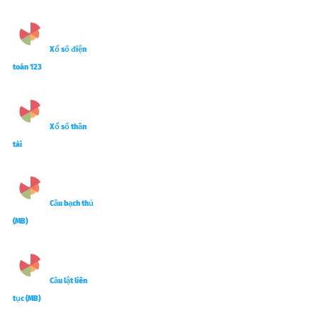
Xổ số điện
toán 123
Xổ số thần
tài
Cầu bạch thủ
(MB)
Cầu lật liên
tục (MB)