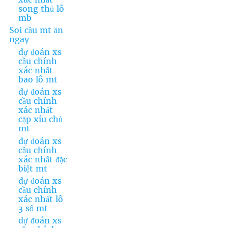
song thủ lô
mb
Soi cầu mt ăn
ngay
dự đoán xs
cầu chính
xác nhất
bao lô mt
dự đoán xs
cầu chính
xác nhất
cặp xíu chủ
mt
dự đoán xs
cầu chính
xác nhất đặc
biệt mt
dự đoán xs
cầu chính
xác nhất lô
3 số mt
dự đoán xs