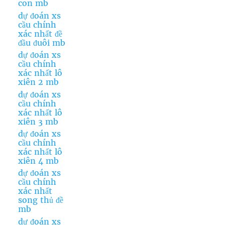
con mb
dự đoán xs
cầu chính
xác nhất đề
đầu đuôi mb
dự đoán xs
cầu chính
xác nhất lô
xiên 2 mb
dự đoán xs
cầu chính
xác nhất lô
xiên 3 mb
dự đoán xs
cầu chính
xác nhất lô
xiên 4 mb
dự đoán xs
cầu chính
xác nhất
song thủ đề
mb
dự đoán xs