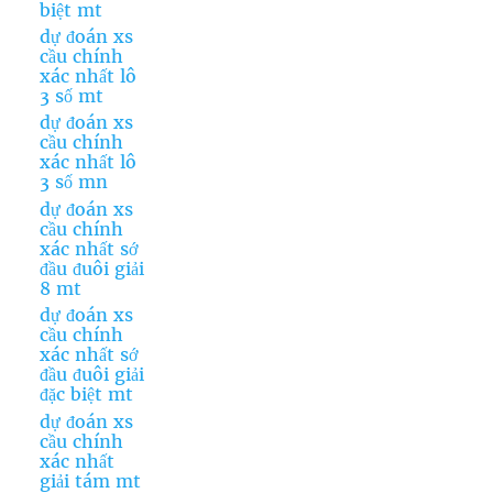
biệt mt
dự đoán xs
cầu chính
xác nhất lô
3 số mt
dự đoán xs
cầu chính
xác nhất lô
3 số mn
dự đoán xs
cầu chính
xác nhất sớ
đầu đuôi giải
8 mt
dự đoán xs
cầu chính
xác nhất sớ
đầu đuôi giải
đặc biệt mt
dự đoán xs
cầu chính
xác nhất
giải tám mt