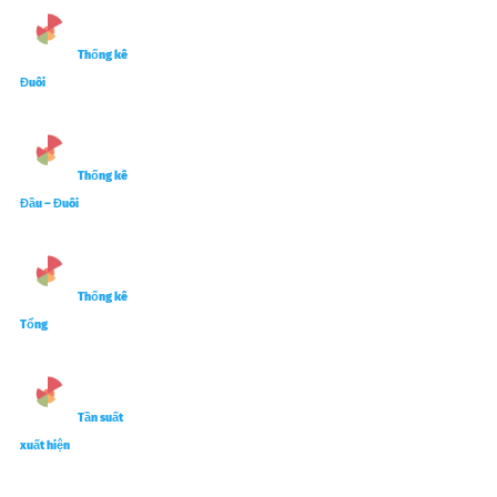
Thống kê
Đuôi
Thống kê
Đầu – Đuôi
Thống kê
Tổng
Tần suất
xuất hiện