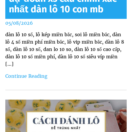
nhất dàn lô 10 con mb
Posted
05/08/2026
on
dàn lô 10 số, lô kép miền bắc, soi lô miền bắc, dàn
lô 4 số miền phí miền bắc, lô vip miền bắc, dàn lô 8
số, dàn lô 10 số, dan lo 10 so, dàn lô 10 số cao cấp,
dàn lô 10 số miền phí, dàn lô 10 số siêu víp miền
[…]
dự
Continue Reading
đoán
xs
cầu
chính
xác
nhất
dàn