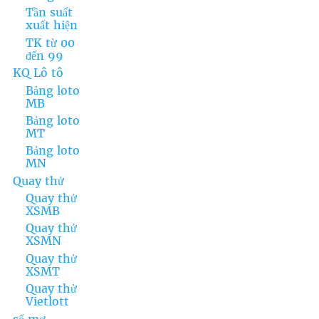
Tần suất
xuất hiện
TK từ 00
đến 99
KQ Lô tô
Bảng loto
MB
Bảng loto
MT
Bảng loto
MN
Quay thử
Quay thử
XSMB
Quay thử
XSMN
Quay thử
XSMT
Quay thử
Vietlott
sổ mơ