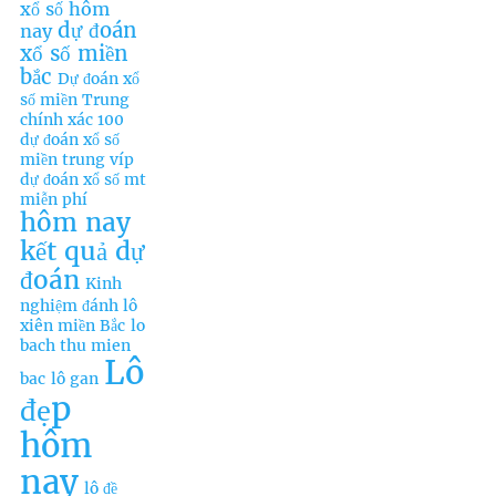
xổ số hôm
dự đoán
nay
xổ số miền
bắc
Dự đoán xổ
số miền Trung
chính xác 100
dự đoán xổ số
miền trung víp
dự đoán xổ số mt
miễn phí
hôm nay
kết quả dự
đoán
Kinh
nghiệm đánh lô
xiên miền Bắc
lo
bach thu mien
Lô
bac
lô gan
đẹp
hôm
nay
lô đề