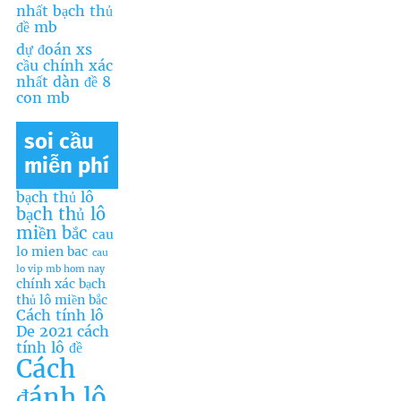
nhất bạch thủ
đề mb
dự đoán xs
cầu chính xác
nhất dàn đề 8
con mb
soi cầu
miễn phí
bạch thủ lô
bạch thủ lô
miền bắc
cau
lo mien bac
cau
lo vip mb hom nay
chính xác bạch
thủ lô miền bắc
Cách tính lô
De 2021
cách
tính lô đề
Cách
đánh lô