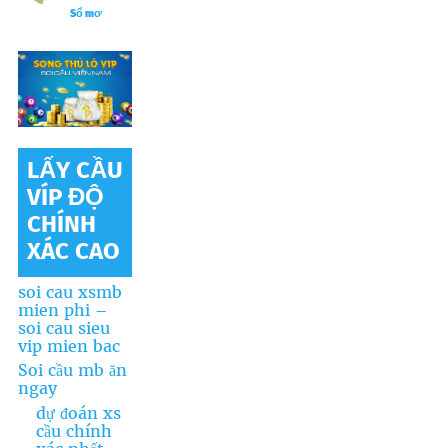
Sổ mơ
LẤY CẦU
VÍP ĐỘ
CHÍNH
XÁC CAO
soi cau xsmb
mien phi –
soi cau sieu
vip mien bac
Soi cầu mb ăn
ngay
dự đoán xs
cầu chính