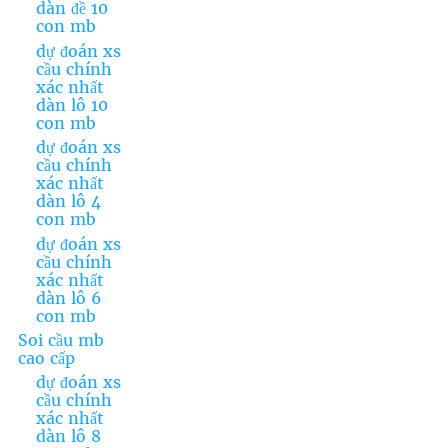
dàn đề 10
con mb
dự đoán xs
cầu chính
xác nhất
dàn lô 10
con mb
dự đoán xs
cầu chính
xác nhất
dàn lô 4
con mb
dự đoán xs
cầu chính
xác nhất
dàn lô 6
con mb
Soi cầu mb
cao cấp
dự đoán xs
cầu chính
xác nhất
dàn lô 8