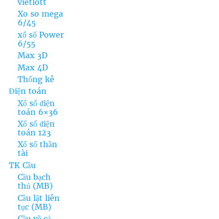
vietlott
Xo so mega
6/45
xổ số Power
6/55
Max 3D
Max 4D
Thống kê
Điện toán
Xổ số điện
toán 6×36
Xổ số điện
toán 123
Xổ số thần
tài
TK Cầu
Cầu bạch
thủ (MB)
Cầu lật liên
tục (MB)
Cầu về cả