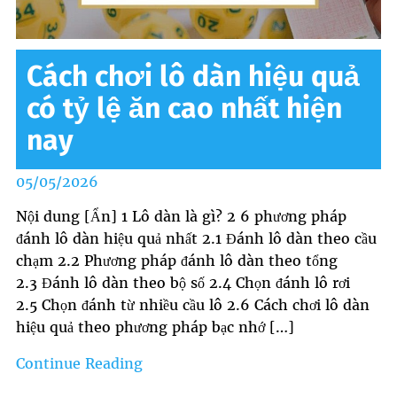
lô
10
con
Cách chơi lô dàn hiệu quả
mb
có tỷ lệ ăn cao nhất hiện
nay
Posted
05/05/2026
on
Nội dung [Ẩn] 1 Lô dàn là gì? 2 6 phương pháp
đánh lô dàn hiệu quả nhất 2.1 Đánh lô dàn theo cầu
chạm 2.2 Phương pháp đánh lô dàn theo tổng
2.3 Đánh lô dàn theo bộ số 2.4 Chọn đánh lô rơi
2.5 Chọn đánh từ nhiều cầu lô 2.6 Cách chơi lô dàn
hiệu quả theo phương pháp bạc nhớ […]
Cách
Continue Reading
chơi