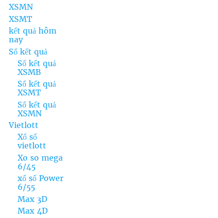
XSMN
XSMT
kết quả hôm
nay
Sổ kết quả
Sổ kết quả
XSMB
Sổ kết quả
XSMT
Sổ kết quả
XSMN
Vietlott
Xổ số
vietlott
Xo so mega
6/45
xổ số Power
6/55
Max 3D
Max 4D