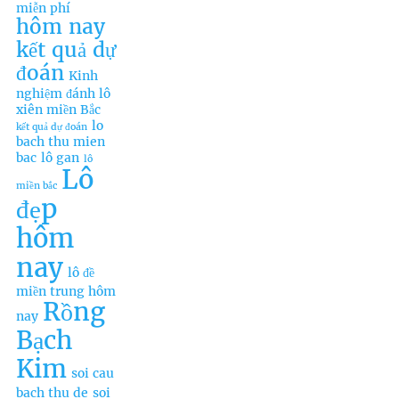
miễn phí
hôm nay
kết quả dự
đoán
Kinh
nghiệm đánh lô
xiên miền Bắc
lo
kết quả dự đoán
bach thu mien
bac
lô gan
lô
Lô
miền bắc
đẹp
hôm
nay
lô đề
miền trung hôm
Rồng
nay
Bạch
Kim
soi cau
bach thu de
soi