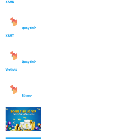
XSMN
Quay thử
XSMT
Quay thử
Vietlott
Sổ mơ