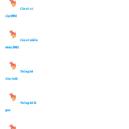
Cầu về cả
cặp (MB)
Cầu về nhiều
nháy (MB)
Thống kê
đầu đuôi
Thống kê lô
gan