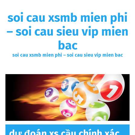
soi cau xsmb mien phi
– soi cau sieu vip mien
bac
soi cau xsmb mien phi – soi cau sieu vip mien bac
dự đoán xs cầu chính xác