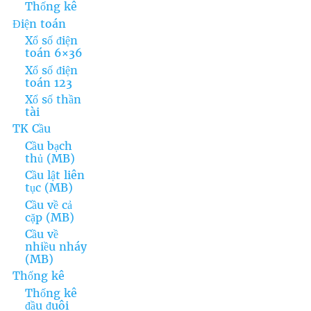
Thống kê
Điện toán
Xổ số điện
toán 6×36
Xổ số điện
toán 123
Xổ số thần
tài
TK Cầu
Cầu bạch
thủ (MB)
Cầu lật liên
tục (MB)
Cầu về cả
cặp (MB)
Cầu về
nhiều nháy
(MB)
Thống kê
Thống kê
đầu đuôi