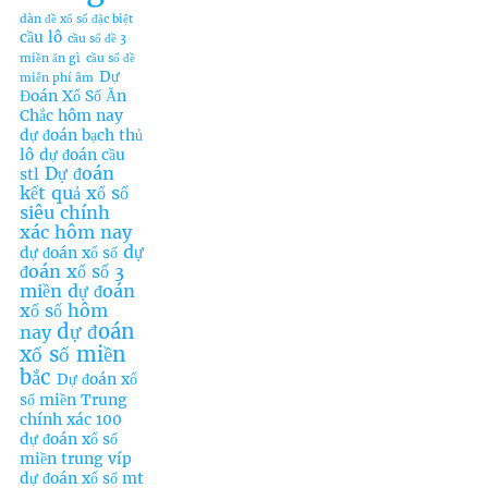
dàn đề xổ số đặc biệt
cầu lô
cầu số đề 3
miền ăn gì
cầu số đề
Dự
miễn phí âm
Đoán Xổ Số Ăn
Chắc hôm nay
dự đoán bạch thủ
lô
dự đoán cầu
Dự đoán
stl
kết quả xổ số
siêu chính
xác hôm nay
dự
dự đoán xổ số
đoán xổ số 3
miền
dự đoán
xổ số hôm
dự đoán
nay
xổ số miền
bắc
Dự đoán xổ
số miền Trung
chính xác 100
dự đoán xổ số
miền trung víp
dự đoán xổ số mt