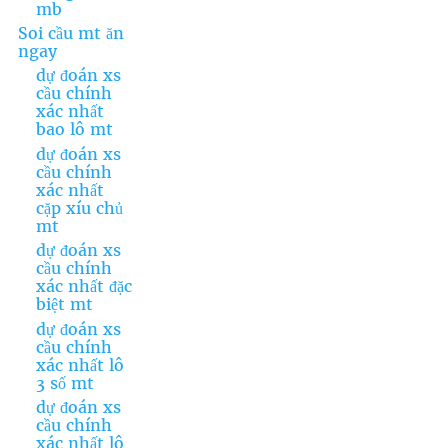
mb
Soi cầu mt ăn
ngay
dự đoán xs
cầu chính
xác nhất
bao lô mt
dự đoán xs
cầu chính
xác nhất
cặp xíu chủ
mt
dự đoán xs
cầu chính
xác nhất đặc
biệt mt
dự đoán xs
cầu chính
xác nhất lô
3 số mt
dự đoán xs
cầu chính
xác nhất lô