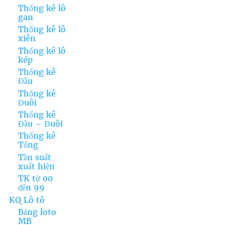
Thống kê lô
gan
Thống kê lô
xiên
Thống kê lô
kép
Thống kê
Đầu
Thống kê
Đuôi
Thống kê
Đầu – Đuôi
Thống kê
Tổng
Tần suất
xuất hiện
TK từ 00
đến 99
KQ Lô tô
Bảng loto
MB