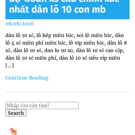
nhất dàn lô 10 con mb
Posted
08/08/2026
on
dàn lô 10 số, lô kép miền bắc, soi lô miền bắc, dàn
lô 4 số miền phí miền bắc, lô vip miền bắc, dàn lô 8
số, dàn lô 10 số, dan lo 10 so, dàn lô 10 số cao cấp,
dàn lô 10 số miền phí, dàn lô 10 số siêu víp miền
[…]
dự
Continue Reading
đoán
xs
cầu
chính
Search
xác
nhất
dàn