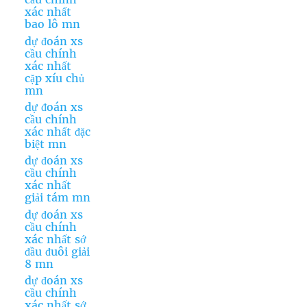
xác nhất
bao lô mn
dự đoán xs
cầu chính
xác nhất
cặp xíu chủ
mn
dự đoán xs
cầu chính
xác nhất đặc
biệt mn
dự đoán xs
cầu chính
xác nhất
giải tám mn
dự đoán xs
cầu chính
xác nhất sớ
đầu đuôi giải
8 mn
dự đoán xs
cầu chính
xác nhất sớ