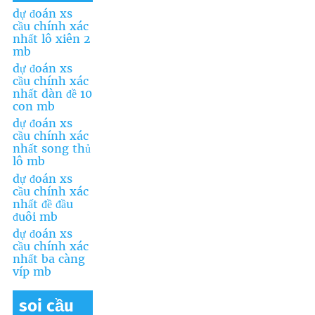
dự đoán xs
cầu chính xác
nhất lô xiên 2
mb
dự đoán xs
cầu chính xác
nhất dàn đề 10
con mb
dự đoán xs
cầu chính xác
nhất song thủ
lô mb
dự đoán xs
cầu chính xác
nhất đề đầu
đuôi mb
dự đoán xs
cầu chính xác
nhất ba càng
víp mb
soi cầu