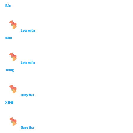
Bắc
Loto miền
Nam
Loto miền
Trung
Quay thử
XSMB
Quay thử