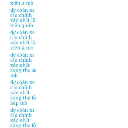
xiên 2 mb
dự đoán xs
cầu chính
xác nhất lô
xiên 3 mb
dự đoán xs
cầu chính
xác nhất lô
xiên 4 mb
dự đoán xs
cầu chính
xác nhất
song thủ đề
mb
dự đoán xs
cầu chính
xác nhất
song thủ lô
kép mb
dự đoán xs
cầu chính
xác nhất
song thủ lô