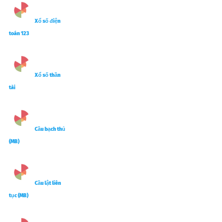
Xổ số điện
toán 123
Xổ số thần
tài
Cầu bạch thủ
(MB)
Cầu lật liên
tục (MB)