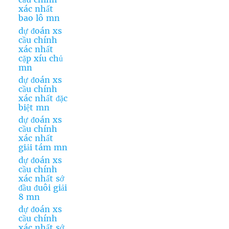
xác nhất
bao lô mn
dự đoán xs
cầu chính
xác nhất
cặp xíu chủ
mn
dự đoán xs
cầu chính
xác nhất đặc
biệt mn
dự đoán xs
cầu chính
xác nhất
giải tám mn
dự đoán xs
cầu chính
xác nhất sớ
đầu đuôi giải
8 mn
dự đoán xs
cầu chính
xác nhất sớ