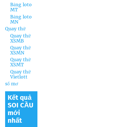
Bảng loto
MT
Bảng loto
MN
Quay thử
Quay thử
XSMB
Quay thử
XSMN
Quay thử
XSMT
Quay thử
Vietlott
sổ mơ
Kết quả
SOI CẦU
mới
nhất