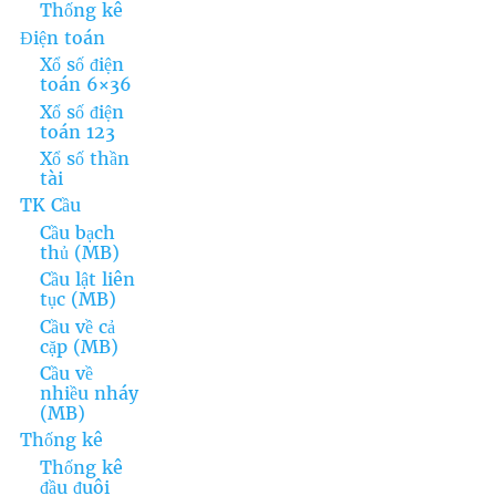
Thống kê
Điện toán
Xổ số điện
toán 6×36
Xổ số điện
toán 123
Xổ số thần
tài
TK Cầu
Cầu bạch
thủ (MB)
Cầu lật liên
tục (MB)
Cầu về cả
cặp (MB)
Cầu về
nhiều nháy
(MB)
Thống kê
Thống kê
đầu đuôi