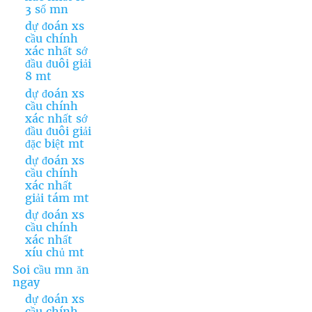
3 số mn
dự đoán xs
cầu chính
xác nhất sớ
đầu đuôi giải
8 mt
dự đoán xs
cầu chính
xác nhất sớ
đầu đuôi giải
đặc biệt mt
dự đoán xs
cầu chính
xác nhất
giải tám mt
dự đoán xs
cầu chính
xác nhất
xíu chủ mt
Soi cầu mn ăn
ngay
dự đoán xs
cầu chính