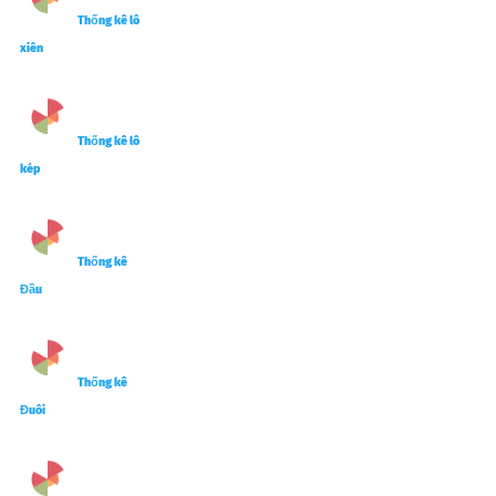
Thống kê lô
xiên
Thống kê lô
kép
Thống kê
Đầu
Thống kê
Đuôi