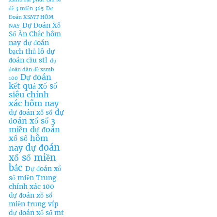
đề 3 miền 365
Dự
Đoán XSMT HÔM
Dự Đoán Xổ
NAY
Số Ăn Chắc hôm
nay
dự đoán
bạch thủ lô
dự
đoán cầu stl
dự
đoán dàn đề xsmb
Dự đoán
100
kết quả xổ số
siêu chính
xác hôm nay
dự
dự đoán xổ số
đoán xổ số 3
miền
dự đoán
xổ số hôm
dự đoán
nay
xổ số miền
bắc
Dự đoán xổ
số miền Trung
chính xác 100
dự đoán xổ số
miền trung víp
dự đoán xổ số mt