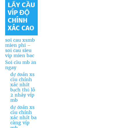
LẤY CẦU
VÍP ĐỘ
CHÍNH
XÁC CAO
soi cau xsmb
mien phi –
soi cau sieu
vip mien bac
Soi cầu mb ăn
ngay
dự đoán xs
cầu chính
xác nhất
bạch thủ lô
2 nháy víp
mb
dự đoán xs
cầu chính
xác nhất ba
càng víp
mb