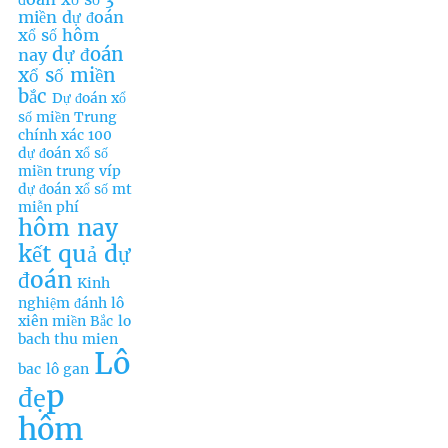
miền
dự đoán
xổ số hôm
dự đoán
nay
xổ số miền
bắc
Dự đoán xổ
số miền Trung
chính xác 100
dự đoán xổ số
miền trung víp
dự đoán xổ số mt
miễn phí
hôm nay
kết quả dự
đoán
Kinh
nghiệm đánh lô
xiên miền Bắc
lo
bach thu mien
Lô
bac
lô gan
đẹp
hôm