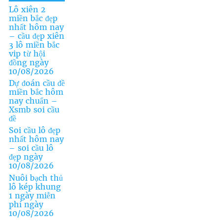
Lô xiên 2
miền bắc đẹp
nhất hôm nay
– cầu đẹp xiên
3 lô miền bắc
vip từ hội
đồng ngày
10/08/2026
Dự đoán cầu đề
miền bắc hôm
nay chuẩn –
Xsmb soi cầu
đề
Soi cầu lô đẹp
nhất hôm nay
– soi cầu lô
đẹp ngày
10/08/2026
Nuôi bạch thủ
lô kép khung
1 ngày miễn
phí ngày
10/08/2026