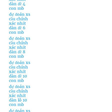
dàn đề 4
con mb
dự đoán xs
cầu chính
xác nhất
dàn đề 6
con mb
dự đoán xs
cầu chính
xác nhất
dàn đề 8
con mb
dự đoán xs
cầu chính
xác nhất
dàn đề 10
con mb
dự đoán xs
cầu chính
xác nhất
dàn lô 10
con mb
dự đoán xs