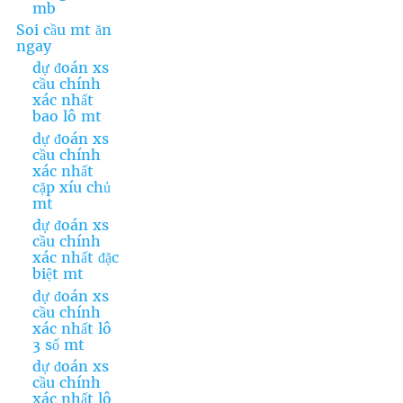
mb
Soi cầu mt ăn
ngay
dự đoán xs
cầu chính
xác nhất
bao lô mt
dự đoán xs
cầu chính
xác nhất
cặp xíu chủ
mt
dự đoán xs
cầu chính
xác nhất đặc
biệt mt
dự đoán xs
cầu chính
xác nhất lô
3 số mt
dự đoán xs
cầu chính
xác nhất lô