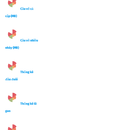
Cầu về cả
cặp (MB)
Cầu về nhiều
nháy (MB)
Thống kê
đầu đuôi
Thống kê lô
gan