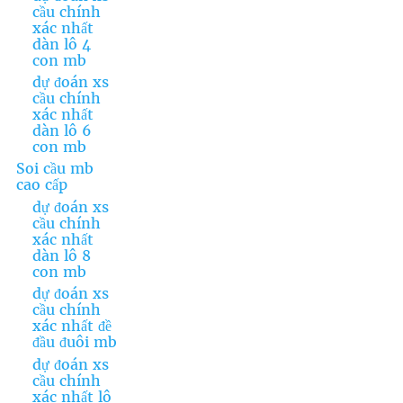
cầu chính
xác nhất
dàn lô 4
con mb
dự đoán xs
cầu chính
xác nhất
dàn lô 6
con mb
Soi cầu mb
cao cấp
dự đoán xs
cầu chính
xác nhất
dàn lô 8
con mb
dự đoán xs
cầu chính
xác nhất đề
đầu đuôi mb
dự đoán xs
cầu chính
xác nhất lô