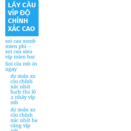
LẤY CẦU
VÍP ĐỘ
CHÍNH
XÁC CAO
soi cau xsmb
mien phi –
soi cau sieu
vip mien bac
Soi cầu mb ăn
ngay
dự đoán xs
cầu chính
xác nhất
bạch thủ lô
2 nháy víp
mb
dự đoán xs
cầu chính
xác nhất ba
càng víp
mb