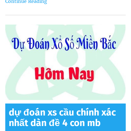
dự
Continue Reading
đoán
xs
cầu
chính
xác
nhất
đề
đầu
đuôi
mb
dự đoán xs cầu chính xác
nhất dàn đề 4 con mb