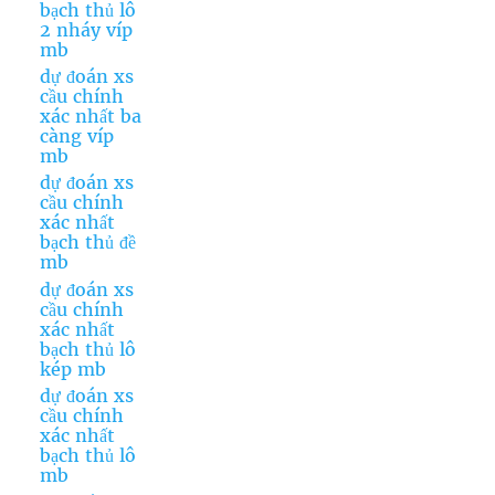
bạch thủ lô
2 nháy víp
mb
dự đoán xs
cầu chính
xác nhất ba
càng víp
mb
dự đoán xs
cầu chính
xác nhất
bạch thủ đề
mb
dự đoán xs
cầu chính
xác nhất
bạch thủ lô
kép mb
dự đoán xs
cầu chính
xác nhất
bạch thủ lô
mb