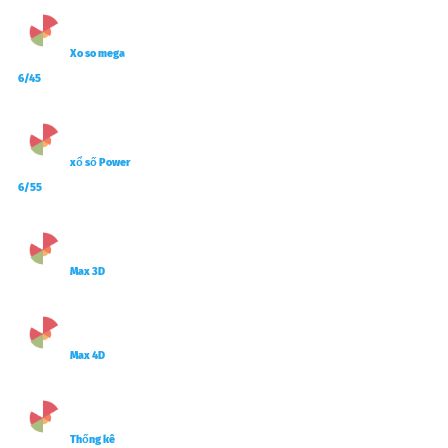
Xo so mega
6/45
xổ số Power
6/55
Max 3D
Max 4D
Thống kê