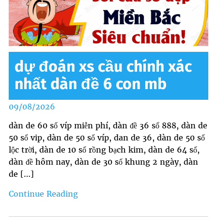
chính
xác
nhất
dàn
đề
dự đoán xs cầu chính xác
10
con
nhất dàn đề 6 con mb
mb
Posted
09/08/2026
on
dàn de 60 số víp miễn phí, dàn đề 36 số 888, dàn de
50 số vip, dàn de 50 số víp, dan de 36, dàn de 50 số
lộc trời, dàn de 10 số rồng bạch kim, dàn de 64 số,
dàn đề hôm nay, dàn de 30 số khung 2 ngày, dàn
de […]
dự
Continue Reading
đoán