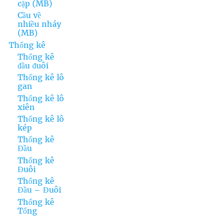
cặp (MB)
Cầu về
nhiều nháy
(MB)
Thống kê
Thống kê
đầu đuôi
Thống kê lô
gan
Thống kê lô
xiên
Thống kê lô
kép
Thống kê
Đầu
Thống kê
Đuôi
Thống kê
Đầu – Đuôi
Thống kê
Tổng