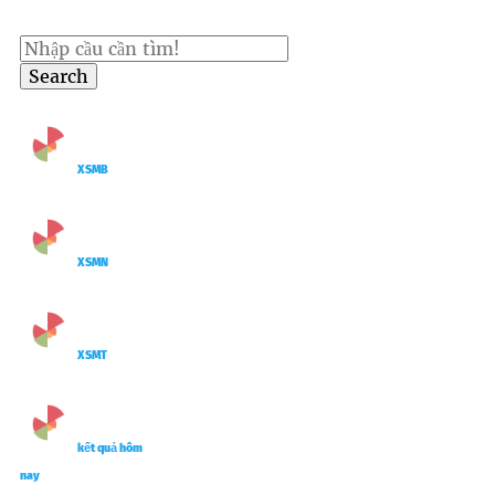
xs
cầu
chính
Search
xác
nhất
dàn
đề
XSMB
6
con
mb
XSMN
XSMT
kết quả hôm
nay