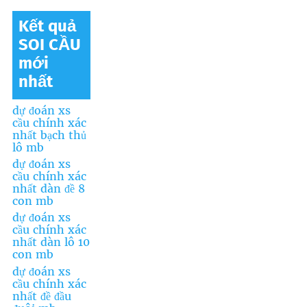
Kết quả
SOI CẦU
mới
nhất
dự đoán xs
cầu chính xác
nhất bạch thủ
lô mb
dự đoán xs
cầu chính xác
nhất dàn đề 8
con mb
dự đoán xs
cầu chính xác
nhất dàn lô 10
con mb
dự đoán xs
cầu chính xác
nhất đề đầu