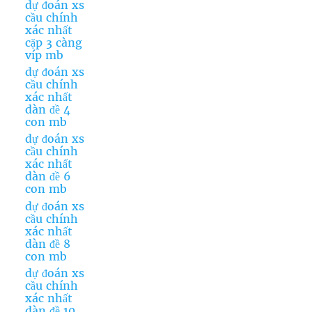
dự đoán xs
cầu chính
xác nhất
cặp 3 càng
víp mb
dự đoán xs
cầu chính
xác nhất
dàn đề 4
con mb
dự đoán xs
cầu chính
xác nhất
dàn đề 6
con mb
dự đoán xs
cầu chính
xác nhất
dàn đề 8
con mb
dự đoán xs
cầu chính
xác nhất
dàn đề 10