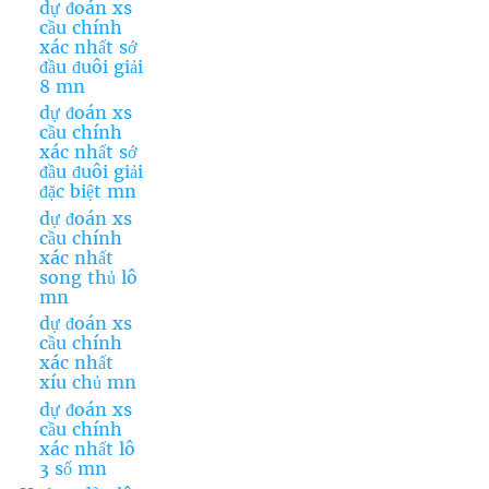
dự đoán xs
cầu chính
xác nhất sớ
đầu đuôi giải
8 mn
dự đoán xs
cầu chính
xác nhất sớ
đầu đuôi giải
đặc biệt mn
dự đoán xs
cầu chính
xác nhất
song thủ lô
mn
dự đoán xs
cầu chính
xác nhất
xíu chủ mn
dự đoán xs
cầu chính
xác nhất lô
3 số mn