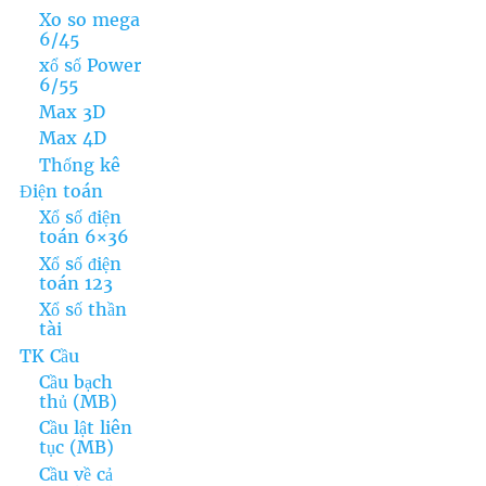
Xo so mega
6/45
xổ số Power
6/55
Max 3D
Max 4D
Thống kê
Điện toán
Xổ số điện
toán 6×36
Xổ số điện
toán 123
Xổ số thần
tài
TK Cầu
Cầu bạch
thủ (MB)
Cầu lật liên
tục (MB)
Cầu về cả