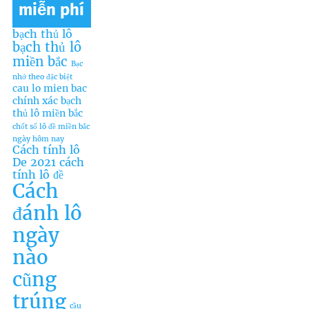
miễn phí
bạch thủ lô
bạch thủ lô
miền bắc
Bạc
nhớ theo đặc biệt
cau lo mien bac
chính xác bạch
thủ lô miền bắc
chốt số lô đề miền bắc
ngày hôm nay
Cách tính lô
De 2021
cách
tính lô đề
Cách
đánh lô
ngày
nào
cũng
trúng
cầu