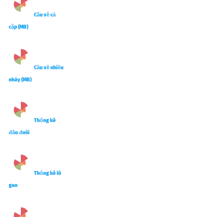
Cầu về cả
cặp (MB)
Cầu về nhiều
nháy (MB)
Thống kê
đầu đuôi
Thống kê lô
gan