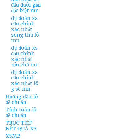
đầu đuôi giải
đặc biệt mn
dự đoán xs
cầu chính
xác nhất
song thủ lô
mn
dự đoán xs
cầu chính
xác nhất
xíu chủ mn
dự đoán xs
cầu chính
xác nhất lô
3 số mn
Hướng dẫn lô
đề chuẩn
Tính toán lô
đề chuẩn
TRỰC TIẾP
KẾT QUẢ XS
XSMB