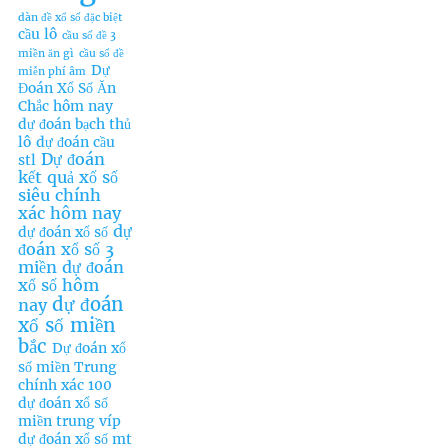
dàn đề xổ số đặc biệt
cầu lô
cầu số đề 3
miền ăn gì
cầu số đề
Dự
miễn phí âm
Đoán Xổ Số Ăn
Chắc hôm nay
dự đoán bạch thủ
lô
dự đoán cầu
Dự đoán
stl
kết quả xổ số
siêu chính
xác hôm nay
dự
dự đoán xổ số
đoán xổ số 3
miền
dự đoán
xổ số hôm
dự đoán
nay
xổ số miền
bắc
Dự đoán xổ
số miền Trung
chính xác 100
dự đoán xổ số
miền trung víp
dự đoán xổ số mt