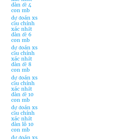
dàn đề 4
con mb
dự đoán xs
cầu chính
xác nhất
dàn đề 6
con mb
dự đoán xs
cầu chính
xác nhất
dàn đề 8
con mb
dự đoán xs
cầu chính
xác nhất
dàn đề 10
con mb
dự đoán xs
cầu chính
xác nhất
dàn lô 10
con mb
dự đoán xs