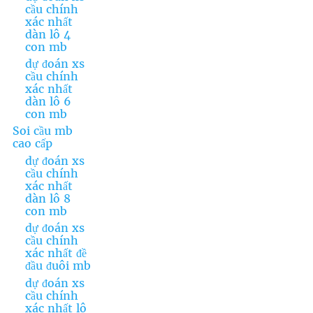
cầu chính
xác nhất
dàn lô 4
con mb
dự đoán xs
cầu chính
xác nhất
dàn lô 6
con mb
Soi cầu mb
cao cấp
dự đoán xs
cầu chính
xác nhất
dàn lô 8
con mb
dự đoán xs
cầu chính
xác nhất đề
đầu đuôi mb
dự đoán xs
cầu chính
xác nhất lô