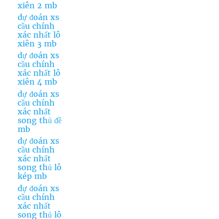
xiên 2 mb
dự đoán xs
cầu chính
xác nhất lô
xiên 3 mb
dự đoán xs
cầu chính
xác nhất lô
xiên 4 mb
dự đoán xs
cầu chính
xác nhất
song thủ đề
mb
dự đoán xs
cầu chính
xác nhất
song thủ lô
kép mb
dự đoán xs
cầu chính
xác nhất
song thủ lô