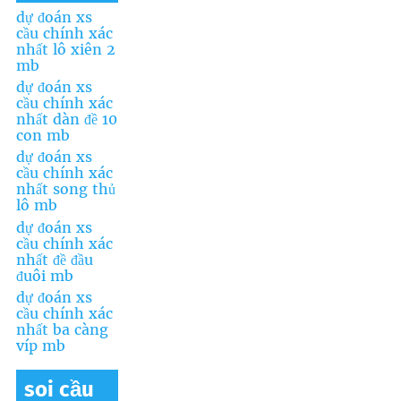
dự đoán xs
cầu chính xác
nhất lô xiên 2
mb
dự đoán xs
cầu chính xác
nhất dàn đề 10
con mb
dự đoán xs
cầu chính xác
nhất song thủ
lô mb
dự đoán xs
cầu chính xác
nhất đề đầu
đuôi mb
dự đoán xs
cầu chính xác
nhất ba càng
víp mb
soi cầu