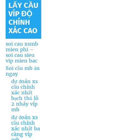
LẤY CẦU
VÍP ĐỘ
CHÍNH
XÁC CAO
soi cau xsmb
mien phi –
soi cau sieu
vip mien bac
Soi cầu mb ăn
ngay
dự đoán xs
cầu chính
xác nhất
bạch thủ lô
2 nháy víp
mb
dự đoán xs
cầu chính
xác nhất ba
càng víp
mb