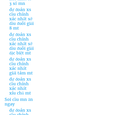
3 số mn
dự đoán xs
cầu chính
xác nhất sớ
đầu đuôi giải
8 mt
dự đoán xs
cầu chính
xác nhất sớ
đầu đuôi giải
đặc biệt mt
dự đoán xs
cầu chính
xác nhất
giải tám mt
dự đoán xs
cầu chính
xác nhất
xíu chủ mt
Soi cầu mn ăn
ngay
dự đoán xs
cầu chính