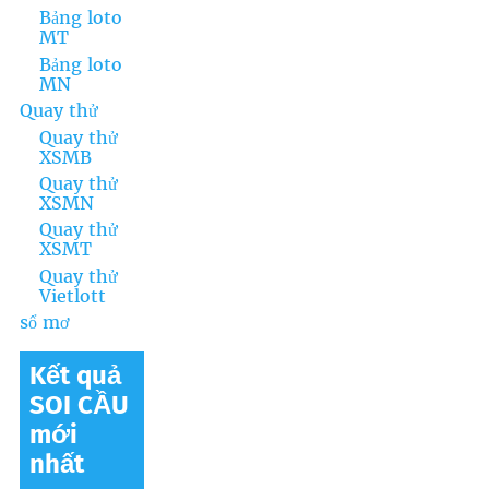
Bảng loto
MT
Bảng loto
MN
Quay thử
Quay thử
XSMB
Quay thử
XSMN
Quay thử
XSMT
Quay thử
Vietlott
sổ mơ
Kết quả
SOI CẦU
mới
nhất