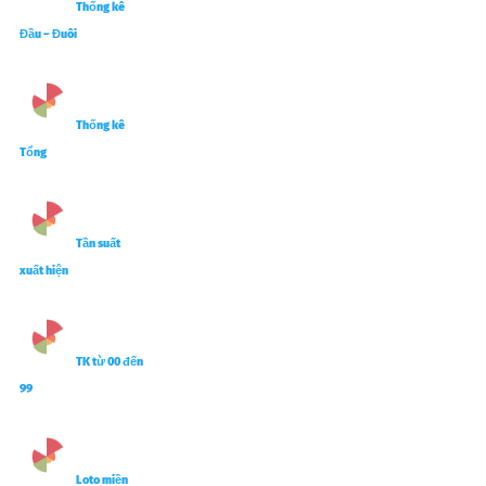
Thống kê
Đầu – Đuôi
Thống kê
Tổng
Tần suất
xuất hiện
TK từ 00 đến
99
Loto miền