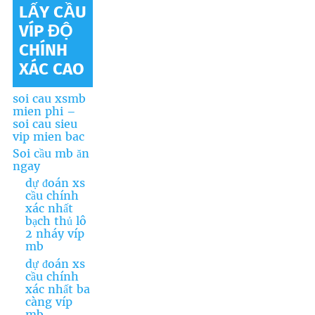
LẤY CẦU
VÍP ĐỘ
CHÍNH
XÁC CAO
soi cau xsmb
mien phi –
soi cau sieu
vip mien bac
Soi cầu mb ăn
ngay
dự đoán xs
cầu chính
xác nhất
bạch thủ lô
2 nháy víp
mb
dự đoán xs
cầu chính
xác nhất ba
càng víp
mb