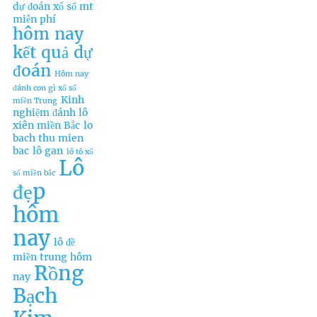
dự đoán xổ số mt
miễn phí
hôm nay
kết quả dự
đoán
Hôm nay
đánh con gì xổ số
Kinh
miền Trung
nghiệm đánh lô
xiên miền Bắc
lo
bach thu mien
bac
lô gan
lô tô xổ
Lô
số miền bắc
đẹp
hôm
nay
lô đề
miền trung hôm
Rồng
nay
Bạch