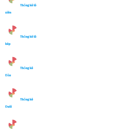
Thống kê lô
xiên
Thống kê lô
kép
Thống kê
Đầu
Thống kê
Đuôi