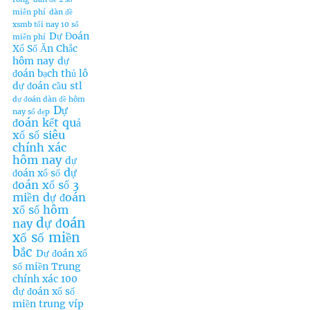
miễn phí
dàn đề
xsmb tối nay 10 số
Dự Đoán
miễn phí
Xổ Số Ăn Chắc
hôm nay
dự
đoán bạch thủ lô
dự đoán cầu stl
dự đoán dàn đề hôm
Dự
nay số đẹp
đoán kết quả
xổ số siêu
chính xác
hôm nay
dự
dự
đoán xổ số
đoán xổ số 3
miền
dự đoán
xổ số hôm
dự đoán
nay
xổ số miền
bắc
Dự đoán xổ
số miền Trung
chính xác 100
dự đoán xổ số
miền trung víp