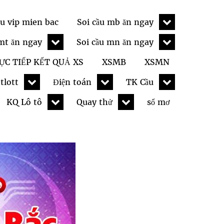
expand
eu vip mien bac
Soi cầu mb ăn ngay
child
menu
expand
expand
 mt ăn ngay
Soi cầu mn ăn ngay
child
child
menu
menu
ỰC TIẾP KẾT QUẢ XS
XSMB
XSMN
expand
expand
expand
tlott
Điện toán
TK Cầu
child
child
child
menu
menu
menu
d
expand
expand
KQ Lô tô
Quay thử
sổ mơ
child
child
menu
menu