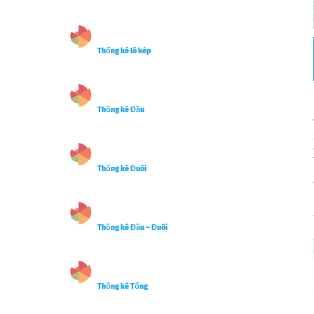
Thống kê lô kép
Thống kê Đầu
Thống kê Đuôi
Thống kê Đầu – Đuôi
Thống kê Tổng