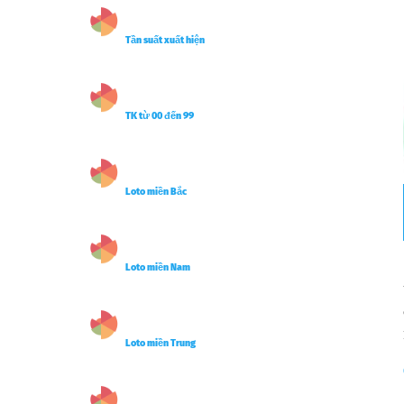
Tần suất xuất hiện
TK từ 00 đến 99
Loto miền Bắc
Loto miền Nam
Loto miền Trung