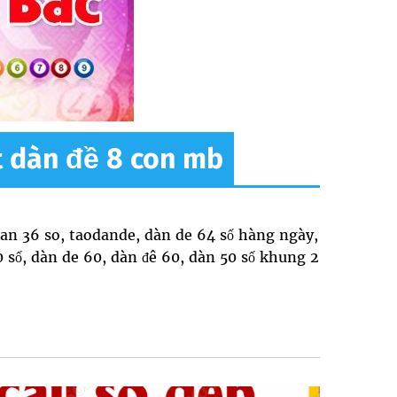
t dàn đề 8 con mb
dan 36 so, taodande, dàn de 64 số hàng ngày,
0 số, dàn de 60, dàn đê 60, dàn 50 số khung 2