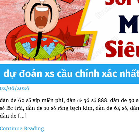
chính
xác
nhất
dàn
đề
8
con
mb
dự đoán xs cầu chính xác nhấ
Posted
02/06/2026
on
dàn de 60 số víp miễn phí, dàn đề 36 số 888, dàn de 50 s
số lộc trời, dàn de 10 số rồng bạch kim, dàn de 64 số, d
dàn de […]
dự
Continue Reading
đoán