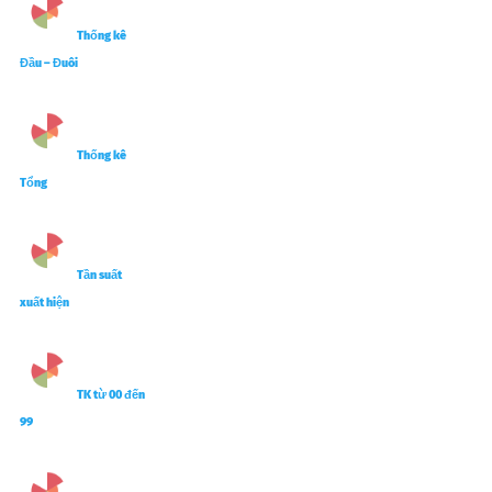
Thống kê
Đầu – Đuôi
Thống kê
Tổng
Tần suất
xuất hiện
TK từ 00 đến
99