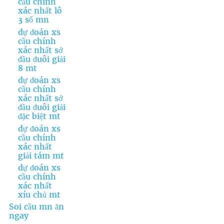
cầu chính
xác nhất lô
3 số mn
dự đoán xs
cầu chính
xác nhất sớ
đầu đuôi giải
8 mt
dự đoán xs
cầu chính
xác nhất sớ
đầu đuôi giải
đặc biệt mt
dự đoán xs
cầu chính
xác nhất
giải tám mt
dự đoán xs
cầu chính
xác nhất
xíu chủ mt
Soi cầu mn ăn
ngay