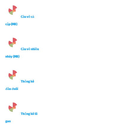
Cầu về cả
cặp (MB)
Cầu về nhiều
nháy (MB)
Thống kê
đầu đuôi
Thống kê lô
gan