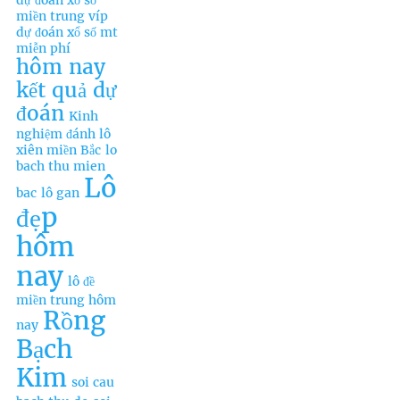
miền trung víp
dự đoán xổ số mt
miễn phí
hôm nay
kết quả dự
đoán
Kinh
nghiệm đánh lô
xiên miền Bắc
lo
bach thu mien
Lô
bac
lô gan
đẹp
hôm
nay
lô đề
miền trung hôm
Rồng
nay
Bạch
Kim
soi cau