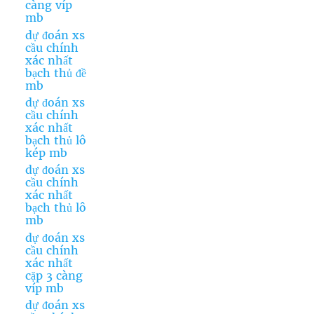
càng víp
mb
dự đoán xs
cầu chính
xác nhất
bạch thủ đề
mb
dự đoán xs
cầu chính
xác nhất
bạch thủ lô
kép mb
dự đoán xs
cầu chính
xác nhất
bạch thủ lô
mb
dự đoán xs
cầu chính
xác nhất
cặp 3 càng
víp mb
dự đoán xs