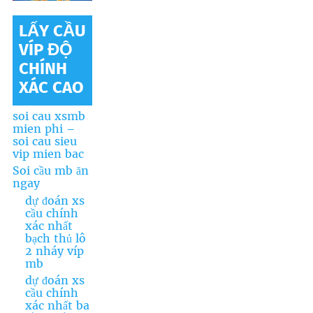
LẤY CẦU
VÍP ĐỘ
CHÍNH
XÁC CAO
soi cau xsmb
mien phi –
soi cau sieu
vip mien bac
Soi cầu mb ăn
ngay
dự đoán xs
cầu chính
xác nhất
bạch thủ lô
2 nháy víp
mb
dự đoán xs
cầu chính
xác nhất ba