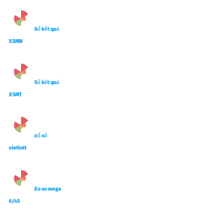
Sổ kết quả
XSMN
Sổ kết quả
XSMT
xổ số
vietlott
Xo so mega
6/45