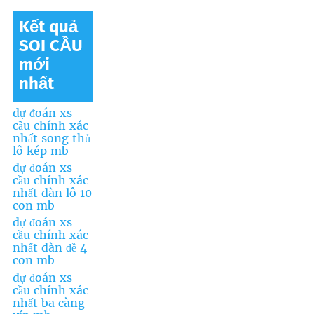
Kết quả
SOI CẦU
mới
nhất
dự đoán xs
cầu chính xác
nhất song thủ
lô kép mb
dự đoán xs
cầu chính xác
nhất dàn lô 10
con mb
dự đoán xs
cầu chính xác
nhất dàn đề 4
con mb
dự đoán xs
cầu chính xác
nhất ba càng