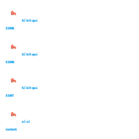
Sổ kết quả
XSMB
Sổ kết quả
XSMN
Sổ kết quả
XSMT
xổ số
vietlott