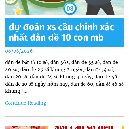
mb
dự đoán xs cầu chính xác
nhất dàn đề 10 con mb
Posted
06/08/2026
on
dàn de bất tử 10 số, dàn 36s, dàn de 35 số, dan de
40 so, dàn de 25 số khung 2 ngày, dàn đề 34 số,
dàn 20 số, dàn de 25 số khung 3 ngày, dan de 40,
dàn de 10 số ngày hôm nay, dan đe 60, dàn đề 36 số
khung […]
dự
Continue Reading
đoán
xs
cầu