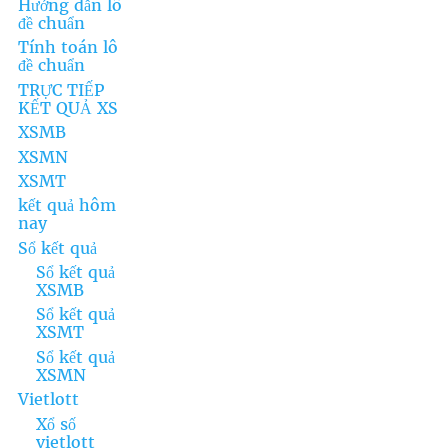
Hướng dẫn lô
đề chuẩn
Tính toán lô
đề chuẩn
TRỰC TIẾP
KẾT QUẢ XS
XSMB
XSMN
XSMT
kết quả hôm
nay
Sổ kết quả
Sổ kết quả
XSMB
Sổ kết quả
XSMT
Sổ kết quả
XSMN
Vietlott
Xổ số
vietlott