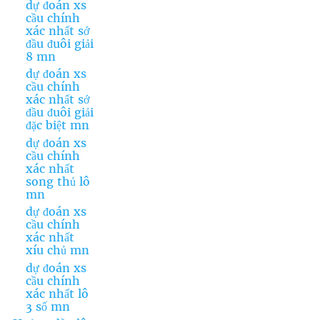
dự đoán xs
cầu chính
xác nhất sớ
đầu đuôi giải
8 mn
dự đoán xs
cầu chính
xác nhất sớ
đầu đuôi giải
đặc biệt mn
dự đoán xs
cầu chính
xác nhất
song thủ lô
mn
dự đoán xs
cầu chính
xác nhất
xíu chủ mn
dự đoán xs
cầu chính
xác nhất lô
3 số mn