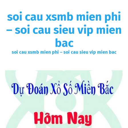
soi cau xsmb mien phi
– soi cau sieu vip mien
bac
soi cau xsmb mien phi – soi cau sieu vip mien bac