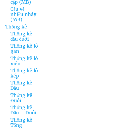
cặp (MB)
Cầu về
nhiều nháy
(MB)
Thống kê
Thống kê
đầu đuôi
Thống kê lô
gan
Thống kê lô
xiên
Thống kê lô
kép
Thống kê
Đầu
Thống kê
Đuôi
Thống kê
Đầu – Đuôi
Thống kê
Tổng