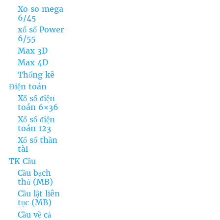
Xo so mega
6/45
xổ số Power
6/55
Max 3D
Max 4D
Thống kê
Điện toán
Xổ số điện
toán 6×36
Xổ số điện
toán 123
Xổ số thần
tài
TK Cầu
Cầu bạch
thủ (MB)
Cầu lật liên
tục (MB)
Cầu về cả