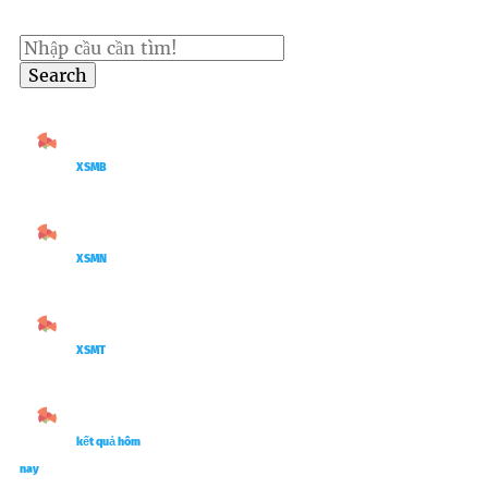
xs
cầu
chính
Search
xác
nhất
dàn
đề
XSMB
6
con
mb
XSMN
XSMT
kết quả hôm
nay