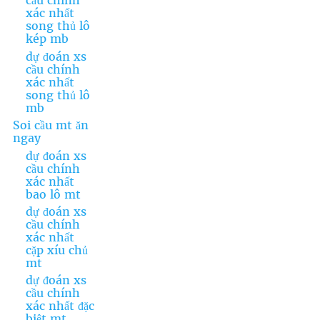
cầu chính
xác nhất
song thủ lô
kép mb
dự đoán xs
cầu chính
xác nhất
song thủ lô
mb
Soi cầu mt ăn
ngay
dự đoán xs
cầu chính
xác nhất
bao lô mt
dự đoán xs
cầu chính
xác nhất
cặp xíu chủ
mt
dự đoán xs
cầu chính
xác nhất đặc
biệt mt