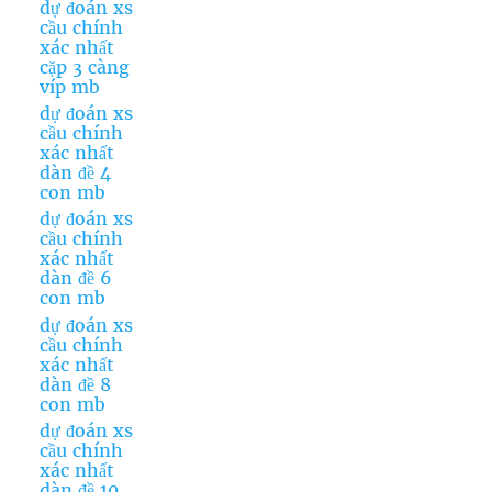
dự đoán xs
cầu chính
xác nhất
cặp 3 càng
víp mb
dự đoán xs
cầu chính
xác nhất
dàn đề 4
con mb
dự đoán xs
cầu chính
xác nhất
dàn đề 6
con mb
dự đoán xs
cầu chính
xác nhất
dàn đề 8
con mb
dự đoán xs
cầu chính
xác nhất
dàn đề 10