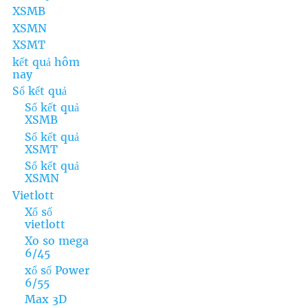
XSMB
XSMN
XSMT
kết quả hôm
nay
Sổ kết quả
Sổ kết quả
XSMB
Sổ kết quả
XSMT
Sổ kết quả
XSMN
Vietlott
Xổ số
vietlott
Xo so mega
6/45
xổ số Power
6/55
Max 3D