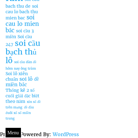
bach thu de
soi
cau lo bach thu
soi
mien bac
cau lo mien
bắc
soi cầu 3
miền
Soi cầu
soi cầu
247
bạch thủ
lô
soi cầu dàn đề
hôm nay ông trùm
Soi lô xiên
soi lô đề
chuẩn
miền bắc
Thống kê 2 số
cuối giải đặc biệt
theo năm
xin số đề
trên mạng
đề đầu
đuôi xổ số miền
trung
Menu
Proudly Powered By:
WordPress