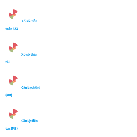
Xổ số điện
toán 123
Xổ số thần
tài
Cầu bạch thủ
(MB)
Cầu lật liên
tục (MB)