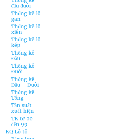
Thống kê
đầu đuôi
Thống kê lô
gan
Thống kê lô
xiên
Thống kê lô
kép
Thống kê
Đầu
Thống kê
Đuôi
Thống kê
Đầu – Đuôi
Thống kê
Tổng
Tần suất
xuất hiện
TK từ 00
đến 99
KQ Lô tô