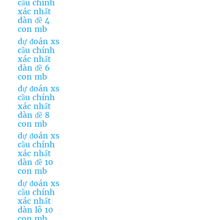
cầu chính
xác nhất
dàn đề 4
con mb
dự đoán xs
cầu chính
xác nhất
dàn đề 6
con mb
dự đoán xs
cầu chính
xác nhất
dàn đề 8
con mb
dự đoán xs
cầu chính
xác nhất
dàn đề 10
con mb
dự đoán xs
cầu chính
xác nhất
dàn lô 10
con mb