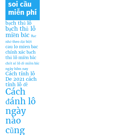
soi cầu
miễn phí
bạch thủ lô
bạch thủ lô
miền bắc
Bạc
nhớ theo đặc biệt
cau lo mien bac
chính xác bạch
thủ lô miền bắc
chốt số lô đề miền bắc
ngày hôm nay
Cách tính lô
De 2021
cách
tính lô đề
Cách
đánh lô
ngày
nào
cũng