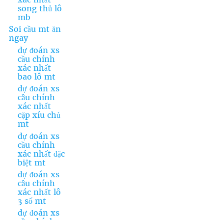
song thủ lô
mb
Soi cầu mt ăn
ngay
dự đoán xs
cầu chính
xác nhất
bao lô mt
dự đoán xs
cầu chính
xác nhất
cặp xíu chủ
mt
dự đoán xs
cầu chính
xác nhất đặc
biệt mt
dự đoán xs
cầu chính
xác nhất lô
3 số mt
dự đoán xs