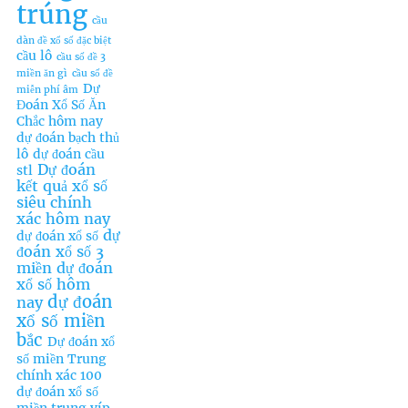
trúng
cầu
dàn đề xổ số đặc biệt
cầu lô
cầu số đề 3
miền ăn gì
cầu số đề
Dự
miễn phí âm
Đoán Xổ Số Ăn
Chắc hôm nay
dự đoán bạch thủ
lô
dự đoán cầu
Dự đoán
stl
kết quả xổ số
siêu chính
xác hôm nay
dự
dự đoán xổ số
đoán xổ số 3
miền
dự đoán
xổ số hôm
dự đoán
nay
xổ số miền
bắc
Dự đoán xổ
số miền Trung
chính xác 100
dự đoán xổ số
miền trung víp