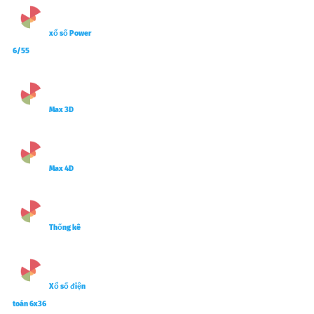
xổ số Power
6/55
Max 3D
Max 4D
Thống kê
Xổ số điện
toán 6x36