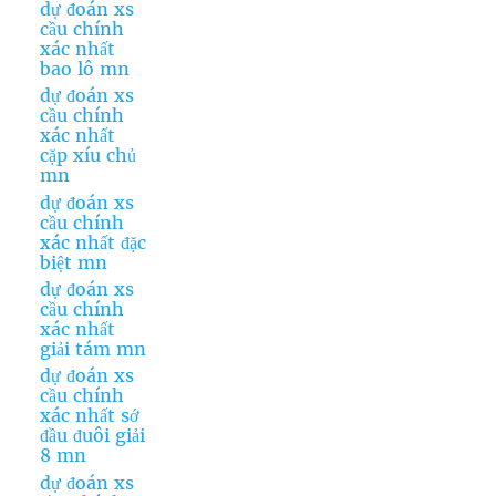
dự đoán xs
cầu chính
xác nhất
bao lô mn
dự đoán xs
cầu chính
xác nhất
cặp xíu chủ
mn
dự đoán xs
cầu chính
xác nhất đặc
biệt mn
dự đoán xs
cầu chính
xác nhất
giải tám mn
dự đoán xs
cầu chính
xác nhất sớ
đầu đuôi giải
8 mn
dự đoán xs