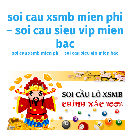
soi cau xsmb mien phi
– soi cau sieu vip mien
bac
soi cau xsmb mien phi – soi cau sieu vip mien bac