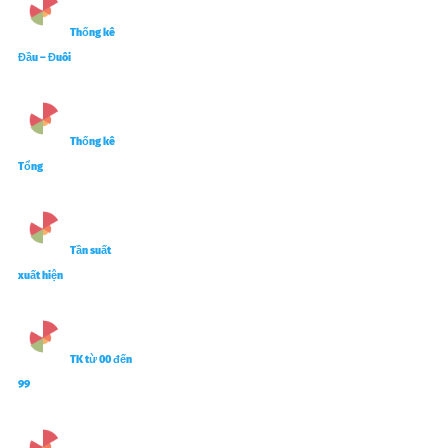
Thống kê
Đầu – Đuôi
Thống kê
Tổng
Tần suất
xuất hiện
TK từ 00 đến
99