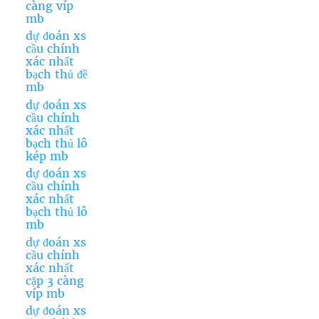
càng víp
mb
dự đoán xs
cầu chính
xác nhất
bạch thủ đề
mb
dự đoán xs
cầu chính
xác nhất
bạch thủ lô
kép mb
dự đoán xs
cầu chính
xác nhất
bạch thủ lô
mb
dự đoán xs
cầu chính
xác nhất
cặp 3 càng
víp mb
dự đoán xs