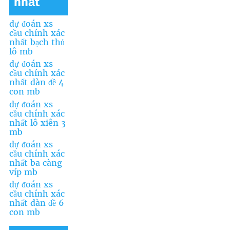
nhất
dự đoán xs
cầu chính xác
nhất bạch thủ
lô mb
dự đoán xs
cầu chính xác
nhất dàn đề 4
con mb
dự đoán xs
cầu chính xác
nhất lô xiên 3
mb
dự đoán xs
cầu chính xác
nhất ba càng
víp mb
dự đoán xs
cầu chính xác
nhất dàn đề 6
con mb