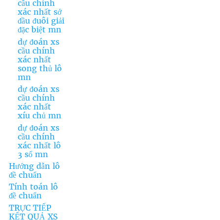
cầu chính
xác nhất sớ
đầu đuôi giải
đặc biệt mn
dự đoán xs
cầu chính
xác nhất
song thủ lô
mn
dự đoán xs
cầu chính
xác nhất
xíu chủ mn
dự đoán xs
cầu chính
xác nhất lô
3 số mn
Hướng dẫn lô
đề chuẩn
Tính toán lô
đề chuẩn
TRỰC TIẾP
KẾT QUẢ XS