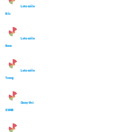
Loto miền
Bắc
Loto miền
Nam
Loto miền
Trung
Quay thử
XSMB