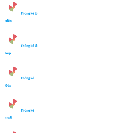
Thống kê lô
xiên
Thống kê lô
kép
Thống kê
Đầu
Thống kê
Đuôi