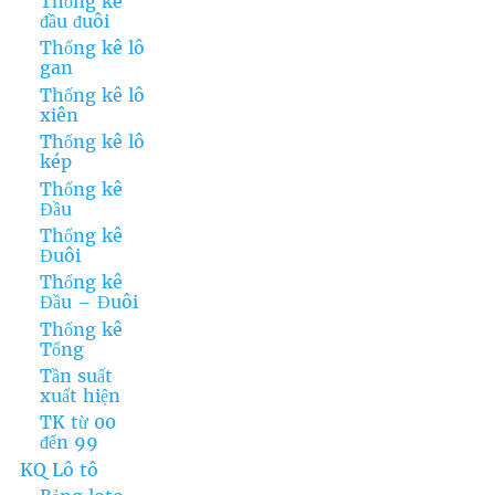
Thống kê
đầu đuôi
Thống kê lô
gan
Thống kê lô
xiên
Thống kê lô
kép
Thống kê
Đầu
Thống kê
Đuôi
Thống kê
Đầu – Đuôi
Thống kê
Tổng
Tần suất
xuất hiện
TK từ 00
đến 99
KQ Lô tô