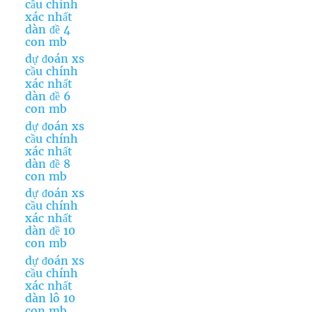
cầu chính
xác nhất
dàn đề 4
con mb
dự đoán xs
cầu chính
xác nhất
dàn đề 6
con mb
dự đoán xs
cầu chính
xác nhất
dàn đề 8
con mb
dự đoán xs
cầu chính
xác nhất
dàn đề 10
con mb
dự đoán xs
cầu chính
xác nhất
dàn lô 10
con mb