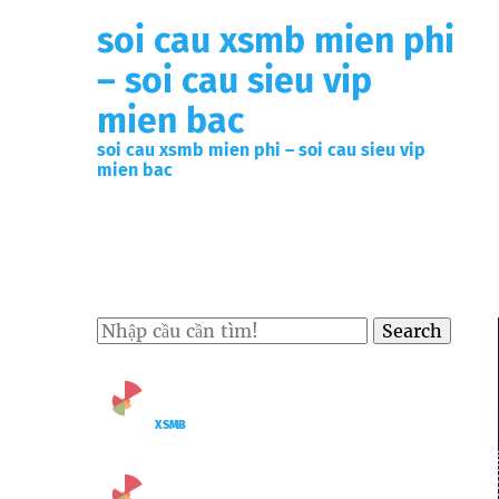
soi cau xsmb mien phi
– soi cau sieu vip
mien bac
soi cau xsmb mien phi – soi cau sieu vip
mien bac
Search
XSMB