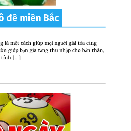
lô đề miền Bắc
ng là một cách giúp mọi người giải tỏa căng
òn giúp bạn gia tăng thu nhập cho bản thân,
 tính […]