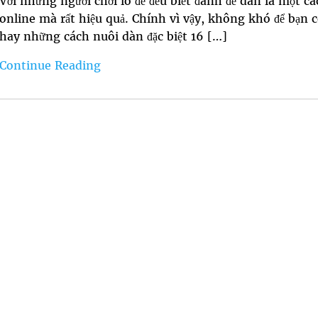
Với những người chơi lô đề đều biết đánh đề dàn là một các
online mà rất hiệu quả. Chính vì vậy, không khó để bạn
hay những cách nuôi dàn đặc biệt 16 […]
Bí
Continue Reading
kíp
soi
dàn
đề
đẹp
hôm
nay
miễn
phí