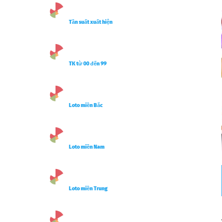
Tần suất xuất hiện
TK từ 00 đến 99
Loto miền Bắc
Loto miền Nam
Loto miền Trung