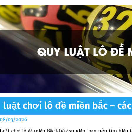
về
bạch
thủ
đề
bạn
nên
biết
trước
khi
vào
tiền
luật chơi lô đề miền bắc – các
Posted
08/03/2026
on
Luật chơi lô đề miền Bắc khá đơn giản, bạn nên tìm hiểu t