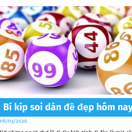
bắt
lô
đề
theo
ngày
chuẩn
nhất
2026
Bí kíp soi dàn đề đẹp hôm na
Posted
08/03/2026
on