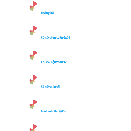
Thống kê
Xổ số điện toán 6x36
Xổ số điện toán 123
Xổ số thần tài
Cầu bạch thủ (MB)