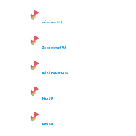
xổ số vietlott
Xo so mega 6/45
xổ số Power 6/55
Max 3D
Max 4D