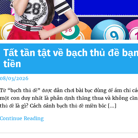
Tất tần tật về bạch thủ đề bạ
tiền
Posted
08/03/2026
on
Từ “bạch thủ đề” được dân chơi bài bạc dùng để ám chỉ c
một con duy nhất là phân định thắng thua và không cần 
thủ đề là gì? Cách đánh bạch thủ đề miền bắc […]
Tất
Continue Reading
tần
tật