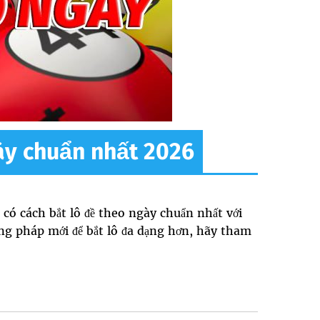
gày chuẩn nhất 2026
ó có cách bắt lô đề theo ngày chuẩn nhất với
ng pháp mới để bắt lô đa dạng hơn, hãy tham
]