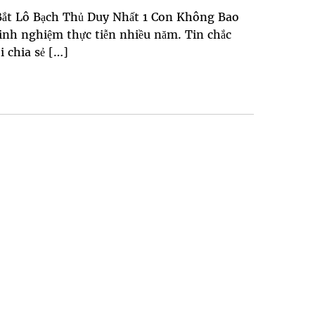
 Bắt Lô Bạch Thủ Duy Nhất 1 Con Không Bao
inh nghiệm thực tiễn nhiều năm. Tin chắc
 chia sẻ […]