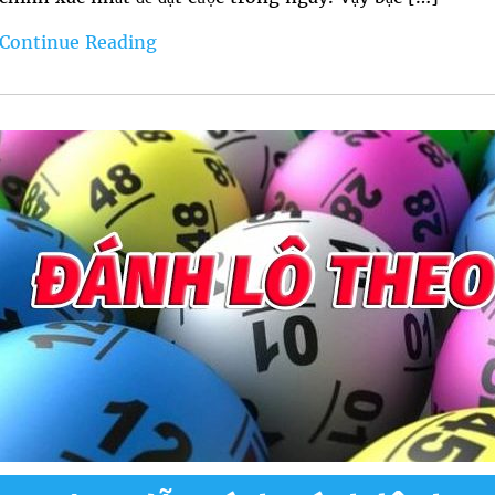
Cách
Continue Reading
tính
bạc
nhớ
theo
đặc
biệt
cho
anh
em
chơi
lô
đề