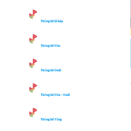
Thống kê lô kép
Thống kê Đầu
Thống kê Đuôi
Thống kê Đầu – Đuôi
Thống kê Tổng