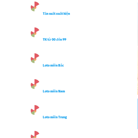
Tần suất xuất hiện
TK từ 00 đến 99
Loto miền Bắc
Loto miền Nam
Loto miền Trung