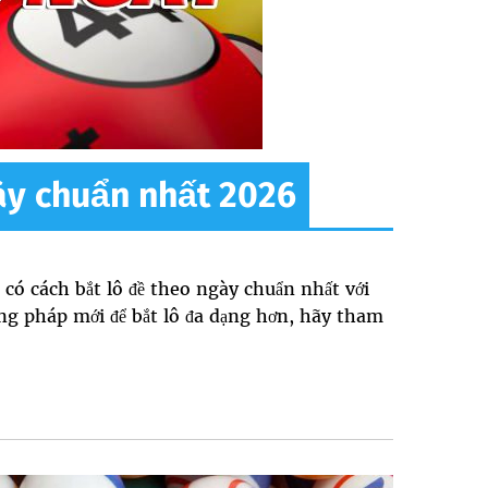
gày chuẩn nhất 2026
ó có cách bắt lô đề theo ngày chuẩn nhất với
ng pháp mới để bắt lô đa dạng hơn, hãy tham
]