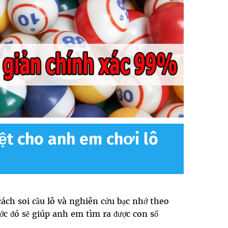
ệt cho anh em chơi lô
cách soi cầu lô và nghiên cứu bạc nhớ theo
ước đó sẽ giúp anh em tìm ra được con số