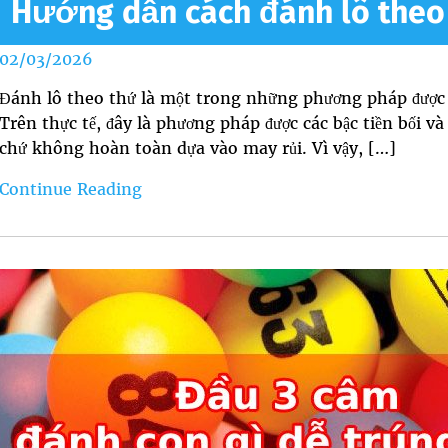
Hướng dẫn cách đánh lô theo
Posted
02/03/2026
on
Đánh lô theo thứ là một trong những phương pháp được 
Trên thực tế, đây là phương pháp được các bậc tiền bối và
chứ không hoàn toàn dựa vào may rủi. Vì vậy, […]
Hướng
Continue Reading
dẫn
cách
đánh
lô
theo
thứ
và
kinh
nghiệm