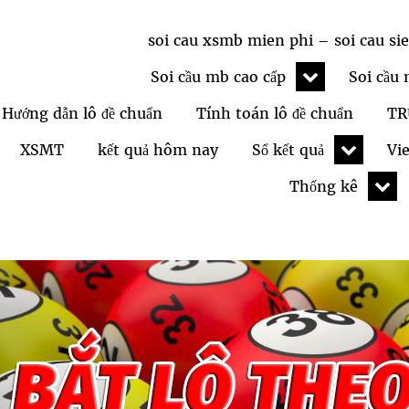
soi cau xsmb mien phi – soi cau si
expand
Soi cầu mb cao cấp
Soi cầu
child
menu
Hướng dẫn lô đề chuẩn
Tính toán lô đề chuẩn
TR
expand
XSMT
kết quả hôm nay
Sổ kết quả
Vie
child
menu
expan
Thống kê
child
menu