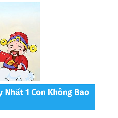
y Nhất 1 Con Không Bao