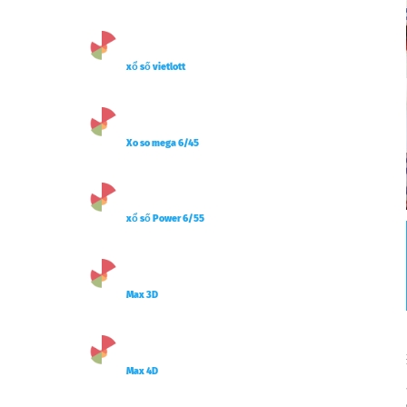
xổ số vietlott
Xo so mega 6/45
xổ số Power 6/55
Max 3D
Max 4D